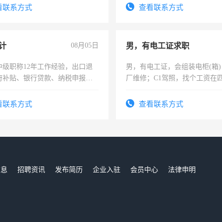
识之士，共享未来。
看联系方式
查看联系方式
计
08月05日
男，有电工证求职
中级职称12年工作经验，出口退
男，有电工证，会组装电柜(箱
府补贴、银行贷款、纳税申报、
厂维修；C1驾照，找个工资在
公司策划，设建新账，理乱账业
上，枣强县以外需要有住宿，
务咨询等业务。欲求兼职会计工
电话
看联系方式
查看联系方式
信息
招聘资讯
发布简历
企业入驻
会员中心
法律申明
们