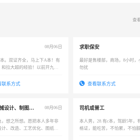
查
08月06日
求职保安
，B本。双证齐全，马上下A本！有
最好是售楼部，商场，8小时，
，和拉大超的经验！以前开九米
勿扰
土车
看联系方式
查看联系方式
兼职机械设计、制图、设备改造
08月06日
司机或普工
急，想之所想。愿把本人多年非
本人男，28.有c本，驾龄5年，
设计、改造、工艺优化、图纸制
格证，能吃苦，不怕累，不怕
解的经验与您分享。 真诚合作，
实，需求稳定工作一份，保险