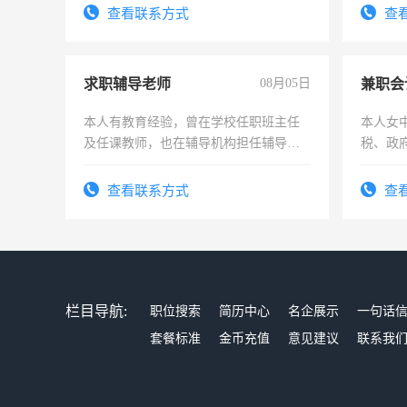
结识有
查看联系方式
查
求职辅导老师
08月05日
兼职会
本人有教育经验，曾在学校任职班主任
本人女
及任课教师，也在辅导机构担任辅导教
税、政
师，求周一至周五辅导老师的工作
为各类
务，财
查看联系方式
查
作
栏目导航:
职位搜索
简历中心
名企展示
一句话
套餐标准
金币充值
意见建议
联系我