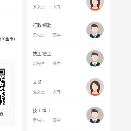
罗女士
·
大专
行政/后勤
梁先生
·
高中
10金币)
技工/普工
邓先生
·
高中
文员
温女士
·
大专
技工/普工
息
罗先生
·
高中