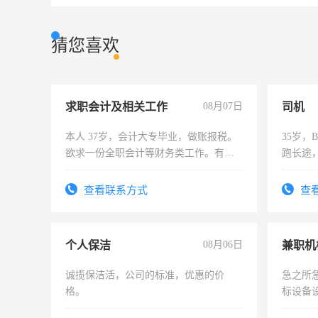
猜您喜欢
求职会计及相关工作
08月07日
司机
本人 37岁，会计大专毕业，做账报税。
35岁
欲求一份全职会计等财务类工作。有会
跑长途
计证
六，渣
查看联系方式
查
个人保洁
08月06日
诚揽保洁活，公司的标准，优惠的价
急之所
格。
标设备
作和分