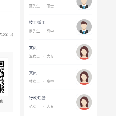
范先生
·
硕士
技工/普工
罗先生
·
高中
10金币)
文员
温女士
·
大专
文员
林女士
·
高中
行政/后勤
息
范女士
·
大专