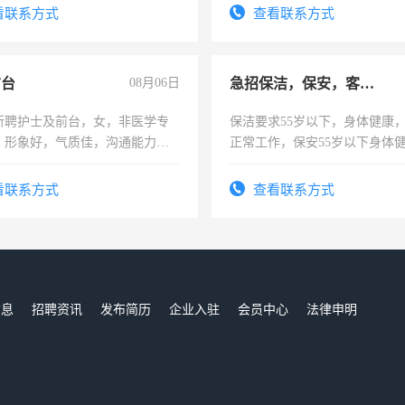
太太等。
看联系方式
查看联系方式
前台
08月06日
急招保洁，保安，客服，工程
所聘护士及前台，女，非医学专
保洁要求55岁以下，身体健康
，形象好，气质佳，沟通能力
正常工作，保安55岁以下身体
试，周日休息。
责任心形象端庄，遵纪守法，
录，客服要求45岁以下高中以
看联系方式
查看联系方式
懂电脑工作认真，性格开朗有
能力，工程，懂水电维修。
信息
招聘资讯
发布简历
企业入驻
会员中心
法律申明
们