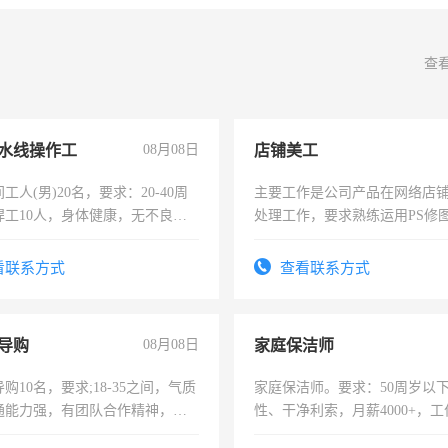
查
水线操作工
08月08日
店铺美工
工人(男)20名，要求：20-40周
主要工作是公司产品在网络店
焊工10人，身体健康，无不良嗜
处理工作，要求熟练运用PS修图
：4500-7000元，标准八人间住
作时间每天8小时，待遇优厚。
费发放劳保用品，两班倒，每月
看联系方式
查看联系方式
时发放工资，工作时间10小时
导购
08月08日
家庭保洁师
购10名，要求;18-35之间，气质
家庭保洁师。要求：50周岁以
通能力强，有团队合作精神，有
性、干净利索，月薪4000+，
，有工作经验者优先！
时间灵活，不需坐班，适合宝