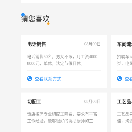
猜您喜欢
电话销售
08月09日
车间流
电话销售50名，男女不限，月工资4000-
招聘车间
8000元，单休，法定节假日休。
岁，电
好。薪资
宿，免
查看联系方式
查
25号准
切配工
08月08日
工艺品
饭店招聘专业切配工两名，要求有丰富
工艺品导
工作经验，能够很好的协助厨师的工
佳，沟
作。包吃住，每月有公休，工资3500-
上进心