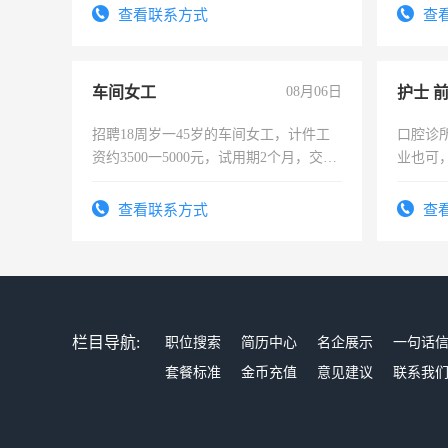
4500。
查看联系方式
查
车间女工
08月06日
护士 
招聘18周岁一45岁的车间女工，计件工
口腔诊
资约3500一5000元，试用期2个月，交五
业也可
险，有年薪假，年底福利
强。面
查看联系方式
查
栏目导航:
职位搜索
简历中心
名企展示
一句话
套餐标准
金币充值
意见建议
联系我