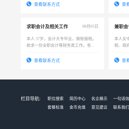
结识有识之士，共享未来。
查看联系方式
查
求职会计及相关工作
08月05日
兼职会
本人 37岁，会计大专毕业，做账报税。
本人女
欲求一份全职会计等财务类工作。有会
税、政
计证
为各类
务，财
查看联系方式
查
作
栏目导航:
职位搜索
简历中心
名企展示
一句话
套餐标准
金币充值
意见建议
联系我