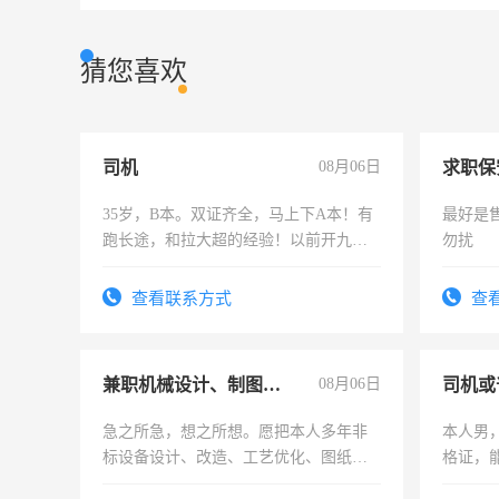
猜您喜欢
司机
08月06日
求职保
35岁，B本。双证齐全，马上下A本！有
最好是
跑长途，和拉大超的经验！以前开九米
勿扰
六，渣土车
查看联系方式
查
兼职机械设计、制图、设备改造
08月06日
司机或
急之所急，想之所想。愿把本人多年非
本人男，
标设备设计、改造、工艺优化、图纸制
格证，
作和分解的经验与您分享。 真诚合作，
实，需