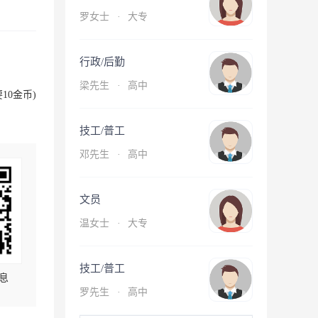
罗女士
·
大专
行政/后勤
梁先生
·
高中
10金币)
技工/普工
邓先生
·
高中
文员
温女士
·
大专
技工/普工
息
罗先生
·
高中