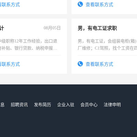
看联系方式
查看联系方式
计
08月05日
男，有电工证求职
中级职称12年工作经验，出口退
男，有电工证，会组装电柜(箱
府补贴、银行贷款、纳税申报、
厂维修；C1驾照，找个工资在
公司策划，设建新账，理乱账业
上，枣强县以外需要有住宿，
务咨询等业务。欲求兼职会计工
电话
看联系方式
查看联系方式
信息
招聘资讯
发布简历
企业入驻
会员中心
法律申明
们