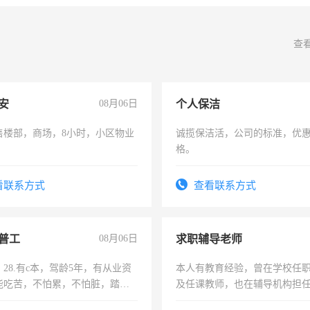
查
安
08月06日
个人保洁
售楼部，商场，8小时，小区物业
诚揽保洁活，公司的标准，优
格。
看联系方式
查看联系方式
普工
08月06日
求职辅导老师
28.有c本，驾龄5年，有从业资
本人有教育经验，曾在学校任
能吃苦，不怕累，不怕脏，踏
及任课教师，也在辅导机构担
求稳定工作一份，保险不干
师，求周一至周五辅导老师的